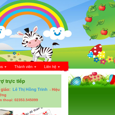
os
Thành viên
Liên hệ
rợ trực tiếp
Hiệu
 giáo:
Lê Thị Hồng Trinh
-
ưởng
n thoại: 02353.545099