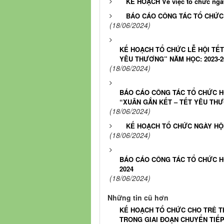
KẾ HOẠCH Về việc tổ chức ngày
BÁO CÁO CÔNG TÁC TỔ CHỨC 
(18/06/2024)
KẾ HOẠCH TỔ CHỨC LỄ HỘI TẾT
YÊU THƯƠNG” NĂM HỌC: 2023-2
(18/06/2024)
BÁO CÁO CÔNG TÁC TỔ CHỨC HO
“XUÂN GẮN KẾT – TẾT YÊU THƯ
(18/06/2024)
KẾ HOẠCH TỔ CHỨC NGÀY HỘI 
(18/06/2024)
BÁO CÁO CÔNG TÁC TỔ CHỨC HO
2024
(18/06/2024)
Những tin cũ hơn
KẾ HOẠCH TỔ CHỨC CHO TRẺ T
TRONG GIAI ĐOẠN CHUYỂN TIẾP 