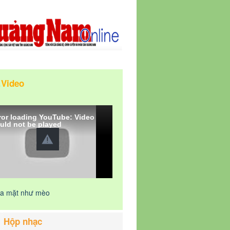
Video
ror loading YouTube: Video
uld not be played
a mặt như mèo
Hộp nhạc