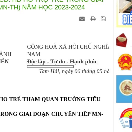
N-TH) NĂM HỌC 2023-2024
CỘNG HOÀ XÃ HỘI CHỦ NGHĨA VIỆT
HÀNH
NAM
IỂN
Độc lập - Tự do - Hạnh phúc
Tam Hải, ngày 06 tháng 05 năm 2024
HO TRẺ THAM QUAN TRƯỜNG TIỂU
 TRONG GIAI ĐOẠN CHUYỂN TIẾP MN-