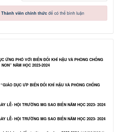
à
Thành viên chính thức
để có thể bình luận
ỤC ỨNG PHÓ VỚI BIẾN ĐỔI KHÍ HẬU VÀ PHÒNG CHỐNG
NON” NĂM HỌC 2023-2024
“GIÁO DỤC ƯP BIẾN ĐỔI KHÍ HẬU VÀ PHÒNG CHỐNG
ÀY LỄ- HỘI TRƯỜNG MG SAO BIỂN NĂM HỌC 2023- 2024
ÀY LỄ- HỘI TRƯỜNG MG SAO BIỂN NĂM HỌC 2023- 2024