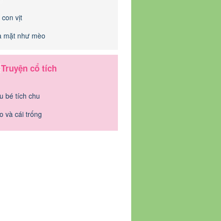
 con vịt
 mặt như mèo
Truyện cổ tích
u bé tích chu
o và cái trống