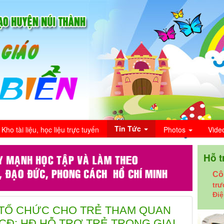
Tin Tức
Kho tài liệu, học liệu trực tuyến
Photos
Vide
Hỗ t
Cô
tr
Điệ
TỔ CHỨC CHO TRẺ THAM QUAN
CĐ: HĐ HỖ TRỢ TRẺ TRONG GIAI