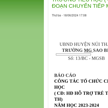
ĐOẠN CHUYỂN TIẾP M
Thứ ba - 18/06/2024 17:08
UBND HUYỆN NÚI T
TRƯỜNG
MG
SAO B
Số: 13/BC - MGSB
BÁO CÁO
CÔNG TÁC TỔ CHỨC C
HỌC
( CĐ: HĐ HỖ TRỢ TRẺ
TH)
NĂM HỌC 2023-2024