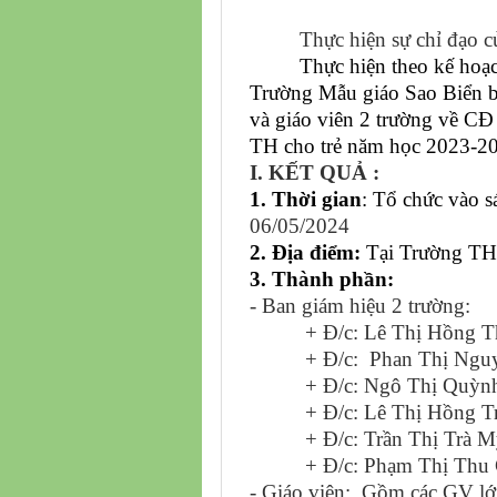
Thực hiện sự chỉ đạo của
Thực hiện theo kế ho
Trường Mẫu giáo Sao Biển bá
và giáo viên 2 trường về CĐ 
TH cho trẻ
năm học 2023-20
I. KẾT QUẢ :
1. Thời gian
:
Tổ chức vào sá
06/05/2024
2. Địa điểm:
Tại Trường TH
3. Thành phần:
- Ban giám hiệu 2 trường:
+ Đ/c: Lê Thị Hồng Thú
+ Đ/c: Phan Thị Nguyên
+ Đ/c: Ngô Thị Quỳnh N
+ Đ/c: Lê Thị Hồng Tri
+ Đ/c: Trần Thị Trà My
+ Đ/c: Phạm Thị Thu Ch
- Giáo viên: Gồm các GV lớp