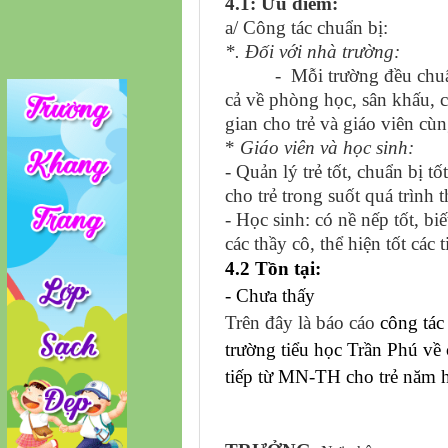
4.1: Ưu điểm:
a/ Công tác chuẩn bị:
*. Đối với nhà trường:
- Mỗi trường đều chuẩn bị 
cả về phòng học, sân khấu,
gian cho trẻ và giáo viên cù
*
Giáo viên và học sinh:
- Quản lý trẻ tốt, chuẩn bị 
cho trẻ trong suốt quá trình
- Học sinh: có nề nếp tốt, b
các thầy cô, thể hiện tốt các
4.2 Tồn tại:
- Chưa thấy
Trên đây là báo cáo
công tác
trường tiểu học Trần Phú về 
tiếp từ MN-TH cho trẻ
năm 
PHÓ