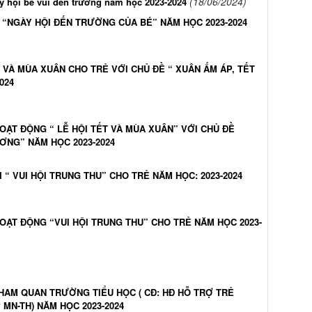
(18/06/2024)
 hội bé vui đến trường năm học 2023-2024
“NGÀY HỘI ĐẾN TRƯỜNG CỦA BÉ” NĂM HỌC 2023-2024
 VÀ MÙA XUÂN CHO TRẺ VỚI CHỦ ĐỀ “ XUÂN ẤM ÁP, TẾT
024
ẠT ĐỘNG “ LỄ HỘI TẾT VÀ MÙA XUÂN” VỚI CHỦ ĐỀ
ƠNG” NĂM HỌC 2023-2024
“ VUI HỘI TRUNG THU” CHO TRẺ NĂM HỌC: 2023-2024
ẠT ĐỘNG “VUI HỘI TRUNG THU” CHO TRẺ NĂM HỌC 2023-
HAM QUAN TRƯỜNG TIỂU HỌC ( CĐ: HĐ HỖ TRỢ TRẺ
MN-TH) NĂM HỌC 2023-2024