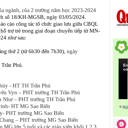
 ngành, của 2 trường năm học 2023-2024
ạch số 18/KH-MGSB, ngày 03/05/2024.
o cáo công tác tổ chức
giao lưu giữa CBQL
hỗ trợ trẻ trong giai đoạn chuyển tiếp từ MN-
24 như sau:
ng thứ 2 (từ 6h30 đến 7h30)
, ngày
 Trần Phú
.
Er
co
y - HT TH Trần Phú
 Vyn – PHT trường TH Trần Phú
hư – PHT trường TH Trần Phú
nh- HT MG Sao Biển
Rử
- PHT trường MG Sao Biển
ang – PHT trường MG Sao Biển
 MG lớn 5 tuổi và các giáo viên khối 1,2,3,