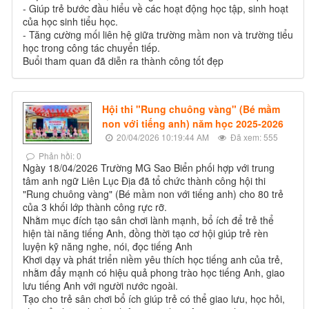
- Giúp trẻ bước đầu hiểu về các hoạt động học tập, sinh hoạt
của học sinh tiểu học.
- Tăng cường mối liên hệ giữa trường mầm non và trường tiểu
học trong công tác chuyển tiếp.
Buổi tham quan đã diễn ra thành công tốt đẹp
Hội thi "Rung chuông vàng" (Bé mầm
non với tiếng anh) năm học 2025-2026
20/04/2026 10:19:44 AM
Đã xem: 555
Phản hồi: 0
Ngày 18/04/2026 Trường MG Sao Biển phối hợp với trung
tâm anh ngữ Liên Lục Địa đã tổ chức thành công hội thi
"Rung chuông vàng" (Bé mầm non với tiếng anh) cho 80 trẻ
của 3 khối lớp thành công rực rỡ.
Nhằm mục đích tạo sân chơi lành mạnh, bổ ích để trẻ thể
hiện tài năng tiếng Anh, đồng thời tạo cơ hội giúp trẻ rèn
luyện kỹ năng nghe, nói, đọc tiếng Anh
Khơi dạy và phát triển niềm yêu thích học tiếng anh của trẻ,
nhằm đẩy mạnh có hiệu quả phong trào học tiếng Anh, giao
lưu tiếng Anh với người nước ngoài.
Tạo cho trẻ sân chơi bổ ích giúp trẻ có thể giao lưu, học hỏi,