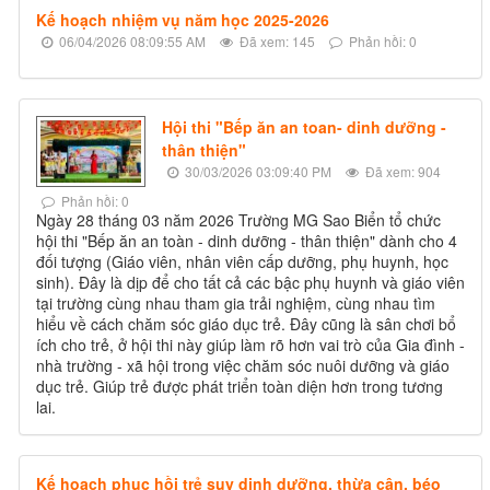
Kế hoạch nhiệm vụ năm học 2025-2026
06/04/2026 08:09:55 AM
Đã xem: 145
Phản hồi: 0
Hội thi "Bếp ăn an toan- dinh dưỡng -
thân thiện"
30/03/2026 03:09:40 PM
Đã xem: 904
Phản hồi: 0
Ngày 28 tháng 03 năm 2026 Trường MG Sao Biển tổ chức
hội thi "Bếp ăn an toàn - dinh dưỡng - thân thiện" dành cho 4
đối tượng (Giáo viên, nhân viên cấp dưỡng, phụ huynh, học
sinh). Đây là dịp để cho tất cả các bậc phụ huynh và giáo viên
tại trường cùng nhau tham gia trải nghiệm, cùng nhau tìm
hiểu về cách chăm sóc giáo dục trẻ. Đây cũng là sân chơi bổ
ích cho trẻ, ở hội thi này giúp làm rõ hơn vai trò của Gia đình -
nhà trường - xã hội trong việc chăm sóc nuôi dưỡng và giáo
dục trẻ. Giúp trẻ được phát triển toàn diện hơn trong tương
lai.
Kế hoạch phục hồi trẻ suy dinh dưỡng, thừa cân, béo