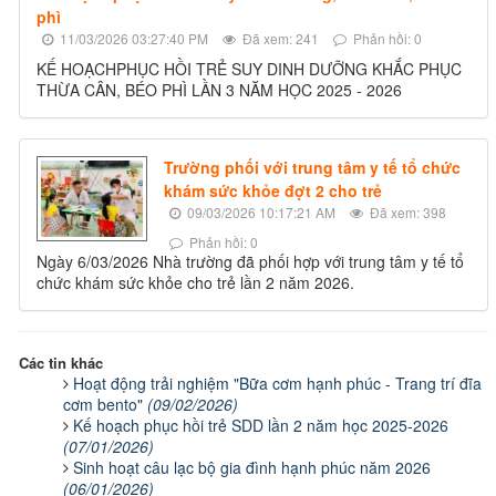
phì
11/03/2026 03:27:40 PM
Đã xem: 241
Phản hồi: 0
KẾ HOẠCHPHỤC HỒI TRẺ SUY DINH DƯỠNG KHẮC PHỤC
THỪA CÂN, BÉO PHÌ LẦN 3 NĂM HỌC 2025 - 2026
Trường phối với trung tâm y tế tổ chức
khám sức khỏe đợt 2 cho trẻ
09/03/2026 10:17:21 AM
Đã xem: 398
Phản hồi: 0
Ngày 6/03/2026 Nhà trường đã phối hợp với trung tâm y tế tổ
chức khám sức khỏe cho trẻ lần 2 năm 2026.
Các tin khác
Hoạt động trải nghiệm "Bữa cơm hạnh phúc - Trang trí đĩa
cơm bento"
(09/02/2026)
Kế hoạch phục hồi trẻ SDD lần 2 năm học 2025-2026
(07/01/2026)
Sinh hoạt câu lạc bộ gia đình hạnh phúc năm 2026
(06/01/2026)