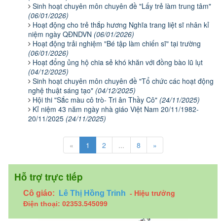
Sinh hoạt chuyên môn chuyên đề "Lấy trẻ làm trung tâm"
(06/01/2026)
Hoạt động cho trẻ thắp hương Nghĩa trang liệt sĩ nhân kỉ
niệm ngày QĐNDVN
(06/01/2026)
Hoạt động trải nghiệm "Bé tập làm chiến sĩ" tại trường
(06/01/2026)
Hoạt đổng ủng hộ chia sẻ khó khăn với đồng bào lũ lụt
(04/12/2025)
Sinh hoạt chuyên môn chuyên đề "Tổ chức các hoạt động
nghệ thuật sáng tạo"
(04/12/2025)
Hội thi "Sắc màu cô trò- Tri ân Thầy Cô"
(24/11/2025)
Kỉ niệm 43 năm ngày nhà giáo Việt Nam 20/11/1982-
20/11/2025
(24/11/2025)
«
1
2
...
8
»
Hỗ trợ trực tiếp
Hiệu trưởng
Cô giáo:
Lê Thị Hồng Trinh
-
Điện thoại: 02353.545099