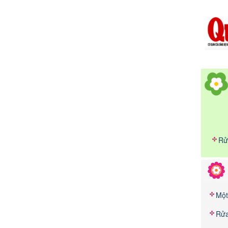
Rử
Một
Rửa