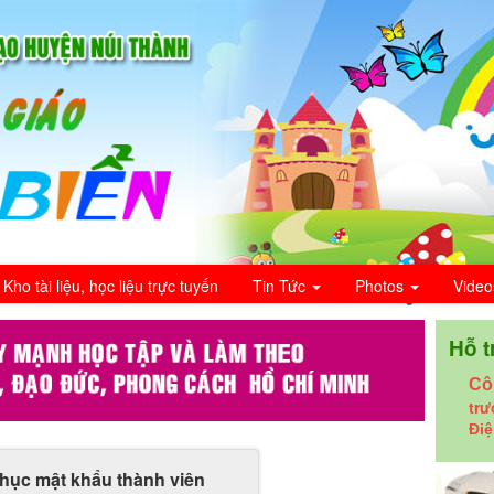
Kho tài liệu, học liệu trực tuyến
Tin Tức
Photos
Vide
Hỗ t
Cô
tr
Điệ
hục mật khẩu thành viên