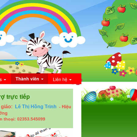
Thành viên
os
Liên hệ
rợ trực tiếp
Hiệu
 giáo:
Lê Thị Hồng Trinh
-
ưởng
n thoại: 02353.545099