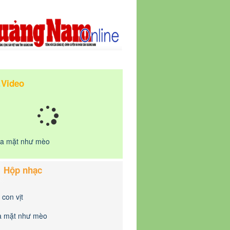
Video
a mặt như mèo
Hộp nhạc
 con vịt
 mặt như mèo