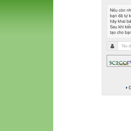
Nếu còn nh
bạn đã tự k
hãy khai b
Sau khi kiể
tạo cho bạ
Đ