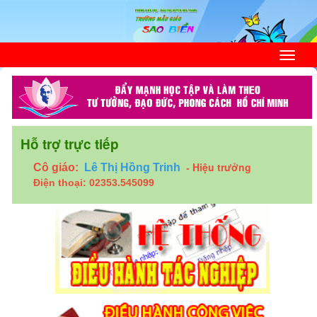
Hỗ trợ trực tiếp
Hiệu trưởng
Cô giáo:
Lê Thị Hồng Trinh
-
Điện thoại: 02353.545099