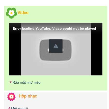
Video
Error loading YouTube: Video could not be played
Rửa mặt như mèo
Hộp nhạc
Một con vịt