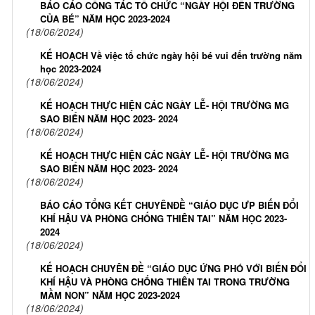
BÁO CÁO CÔNG TÁC TỔ CHỨC “NGÀY HỘI ĐẾN TRƯỜNG
CỦA BÉ” NĂM HỌC 2023-2024
(18/06/2024)
KẾ HOẠCH Về việc tổ chức ngày hội bé vui đến trường năm
học 2023-2024
(18/06/2024)
KẾ HOẠCH THỰC HIỆN CÁC NGÀY LỄ- HỘI TRƯỜNG MG
SAO BIỂN NĂM HỌC 2023- 2024
(18/06/2024)
KẾ HOẠCH THỰC HIỆN CÁC NGÀY LỄ- HỘI TRƯỜNG MG
SAO BIỂN NĂM HỌC 2023- 2024
(18/06/2024)
BÁO CÁO TỔNG KẾT CHUYÊNĐỀ “GIÁO DỤC ƯP BIẾN ĐỔI
KHÍ HẬU VÀ PHÒNG CHỐNG THIÊN TAI” NĂM HỌC 2023-
2024
(18/06/2024)
KẾ HOẠCH CHUYÊN ĐỀ “GIÁO DỤC ỨNG PHÓ VỚI BIẾN ĐỔI
KHÍ HẬU VÀ PHÒNG CHỐNG THIÊN TAI TRONG TRƯỜNG
MẦM NON” NĂM HỌC 2023-2024
(18/06/2024)