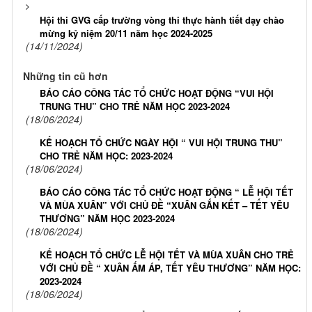
Hội thi GVG cấp trường vòng thi thực hành tiết dạy chào
mừng kỷ niệm 20/11 năm học 2024-2025
(14/11/2024)
Những tin cũ hơn
BÁO CÁO CÔNG TÁC TỔ CHỨC HOẠT ĐỘNG “VUI HỘI
TRUNG THU” CHO TRẺ NĂM HỌC 2023-2024
(18/06/2024)
KẾ HOẠCH TỔ CHỨC NGÀY HỘI “ VUI HỘI TRUNG THU”
CHO TRẺ NĂM HỌC: 2023-2024
(18/06/2024)
BÁO CÁO CÔNG TÁC TỔ CHỨC HOẠT ĐỘNG “ LỄ HỘI TẾT
VÀ MÙA XUÂN” VỚI CHỦ ĐỀ “XUÂN GẮN KẾT – TẾT YÊU
THƯƠNG” NĂM HỌC 2023-2024
(18/06/2024)
KẾ HOẠCH TỔ CHỨC LỄ HỘI TẾT VÀ MÙA XUÂN CHO TRẺ
VỚI CHỦ ĐỀ “ XUÂN ẤM ÁP, TẾT YÊU THƯƠNG” NĂM HỌC:
2023-2024
(18/06/2024)