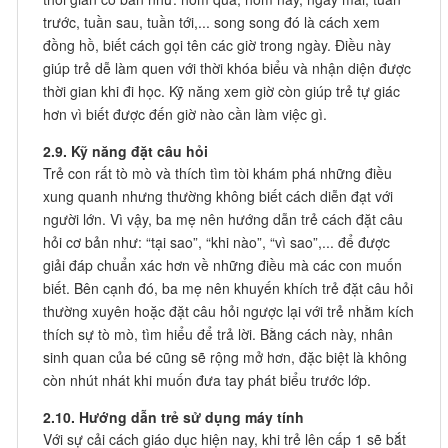
trước, tuần sau, tuần tới,... song song đó là cách xem
đồng hồ, biết cách gọi tên các giờ trong ngày. Điều này
giúp trẻ dễ làm quen với thời khóa biểu và nhận diện được
thời gian khi đi học. Kỹ năng xem giờ còn giúp trẻ tự giác
hơn vì biết được đến giờ nào cần làm việc gì.
2.9. Kỹ năng đặt câu hỏi
Trẻ con rất tò mò và thích tìm tòi khám phá những điều
xung quanh nhưng thường không biết cách diễn đạt với
người lớn. Vì vậy, ba mẹ nên hướng dẫn trẻ cách đặt câu
hỏi cơ bản như: “tại sao”, “khi nào”, “vì sao”,... để được
giải đáp chuẩn xác hơn về những điều mà các con muốn
biết. Bên cạnh đó, ba mẹ nên khuyến khích trẻ đặt câu hỏi
thường xuyên hoặc đặt câu hỏi ngược lại với trẻ nhằm kích
thích sự tò mò, tìm hiểu để trả lời. Bằng cách này, nhân
sinh quan của bé cũng sẽ rộng mở hơn, đặc biệt là không
còn nhút nhát khi muốn đưa tay phát biểu trước lớp.
2.10. Hướng dẫn trẻ sử dụng máy tính
Với sự cải cách giáo dục hiện nay, khi trẻ lên cấp 1 sẽ bắt