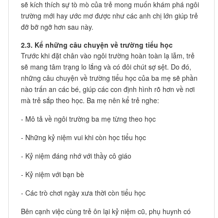
sẽ kích thích sự tò mò của trẻ mong muốn khám phá ngôi
trường mới hay ước mơ được như các anh chị lớn giúp trẻ
đỡ bỡ ngỡ hơn sau này.
2.3. Kể những câu chuyện về trường tiểu học
Trước khi đặt chân vào ngôi trường hoàn toàn lạ lẫm, trẻ
sẽ mang tâm trạng lo lắng và có đôi chút sợ sệt. Do đó,
những câu chuyện về trường tiểu học của ba mẹ sẽ phần
nào trấn an các bé, giúp các con định hình rõ hơn về nơi
mà trẻ sắp theo học. Ba mẹ nên kể trẻ nghe:
- Mô tả về ngôi trường ba mẹ từng theo học
- Những kỷ niệm vui khi còn học tiểu học
- Kỷ niệm đáng nhớ với thầy cô giáo
- Kỷ niệm với bạn bè
- Các trò chơi ngày xưa thời còn tiểu học
Bên cạnh việc cùng trẻ ôn lại kỷ niệm cũ, phụ huynh có