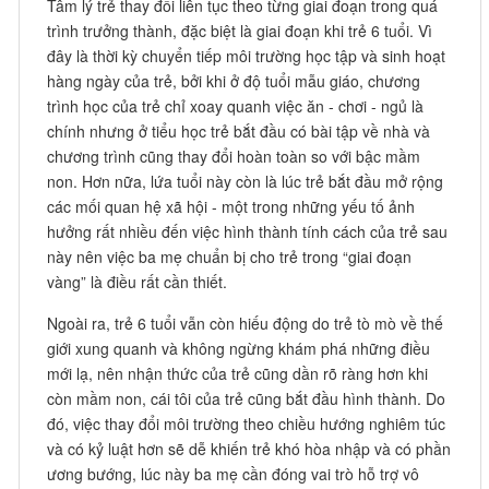
Tâm lý trẻ thay đổi liên tục theo từng giai đoạn trong quá
trình trưởng thành, đặc biệt là giai đoạn khi trẻ 6 tuổi. Vì
đây là thời kỳ chuyển tiếp môi trường học tập và sinh hoạt
hàng ngày của trẻ, bởi khi ở độ tuổi mẫu giáo, chương
trình học của trẻ chỉ xoay quanh việc ăn - chơi - ngủ là
chính nhưng ở tiểu học trẻ bắt đầu có bài tập về nhà và
chương trình cũng thay đổi hoàn toàn so với bậc mầm
non. Hơn nữa, lứa tuổi này còn là lúc trẻ bắt đầu mở rộng
các mối quan hệ xã hội - một trong những yếu tố ảnh
hưởng rất nhiều đến việc hình thành tính cách của trẻ sau
này nên việc ba mẹ chuẩn bị cho trẻ trong “giai đoạn
vàng” là điều rất cần thiết.
Ngoài ra, trẻ 6 tuổi vẫn còn hiếu động do trẻ tò mò về thế
giới xung quanh và không ngừng khám phá những điều
mới lạ, nên nhận thức của trẻ cũng dần rõ ràng hơn khi
còn mầm non, cái tôi của trẻ cũng bắt đầu hình thành. Do
đó, việc thay đổi môi trường theo chiều hướng nghiêm túc
và có kỷ luật hơn sẽ dễ khiến trẻ khó hòa nhập và có phần
ương bướng, lúc này ba mẹ cần đóng vai trò hỗ trợ vô