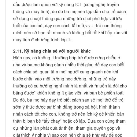
đầu được làm quen với kỹ năng ICT (công nghệ truyền
thông và máy tính), do đó ba mẹ nên tập dần cho trẻ cách
sử dụng chuột thông qua những trò chơi phù hợp với lứa
tuổi của các bé, dạy con cách tắt mở,v.v… trẻ con thông
minh nên sẽ học rất nhanh và không bối rối khi tiếp xúc với
máy tính ở chương trình lớp 1.
2.11. Kỹ năng chia sẻ với người khác
Hiện nay, có không ít trường hợp trẻ được cưng chiều ở
nhà và ba mẹ không dành nhiều thời gian để dạy con biết
cách chia sẻ, quan tâm mọi người xung quanh nên khi
bước chân vào môi trường học đường, những trẻ này
thường có xu hướng nghĩ mình là nhất và “muốn là đòi cho
bằng được” khiến không ít giáo viên và bạn bè phiền toái.
Do đó, ba mẹ hãy dạy trẻ biết cách san sẻ mọi thứ để trẻ
sớm ý thức được sự bình đẳng trong xã hội, hình thành
nhân cách tốt cho con, không trở nên ích kỷ dễ khiến bản
thân bị bạn bè “tẩy chay” hoặc cô lập. Đưa con cùng tham
dự những lần phát quà từ thiện, tham gia quyên góp và
giải thích ý nghĩa vì sao con nên chia sẻ như vậy để góp