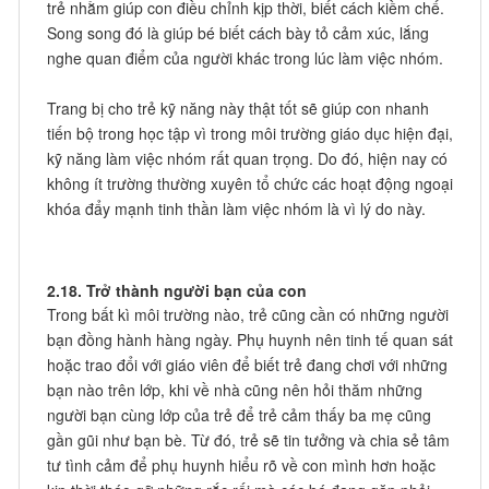
trẻ nhằm giúp con điều chỉnh kịp thời, biết cách kiềm chế.
Song song đó là giúp bé biết cách bày tỏ cảm xúc, lắng
nghe quan điểm của người khác trong lúc làm việc nhóm.
Trang bị cho trẻ kỹ năng này thật tốt sẽ giúp con nhanh
tiến bộ trong học tập vì trong môi trường giáo dục hiện đại,
kỹ năng làm việc nhóm rất quan trọng. Do đó, hiện nay có
không ít trường thường xuyên tổ chức các hoạt động ngoại
khóa đẩy mạnh tinh thần làm việc nhóm là vì lý do này.
2.18. Trở thành người bạn của con
Trong bất kì môi trường nào, trẻ cũng cần có những người
bạn đồng hành hàng ngày. Phụ huynh nên tinh tế quan sát
hoặc trao đổi với giáo viên để biết trẻ đang chơi với những
bạn nào trên lớp, khi về nhà cũng nên hỏi thăm những
người bạn cùng lớp của trẻ để trẻ cảm thấy ba mẹ cũng
gần gũi như bạn bè. Từ đó, trẻ sẽ tin tưởng và chia sẻ tâm
tư tình cảm để phụ huynh hiểu rõ về con mình hơn hoặc