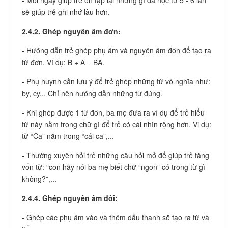
- Mỗi ngày giúp trẻ ôn tập lại những gì đã học từ 5 - 6 lần
sẽ giúp trẻ ghi nhớ lâu hơn.
2.4.2. Ghép nguyên âm đơn:
- Hướng dẫn trẻ ghép phụ âm và nguyên âm đơn để tạo ra
từ đơn. Ví dụ: B + A = BA.
- Phụ huynh cần lưu ý để trẻ ghép những từ vô nghĩa như:
by, cy,.. Chỉ nên hướng dẫn những từ đúng.
- Khi ghép được 1 từ đơn, ba mẹ đưa ra ví dụ để trẻ hiểu
từ này nằm trong chữ gì để trẻ có cái nhìn rộng hơn. Vi dụ:
từ “Ca” nằm trong “cái ca”,...
- Thường xuyên hỏi trẻ những câu hỏi mở để giúp trẻ tăng
vốn từ: “con hãy nói ba mẹ biết chữ “ngon” có trong từ gì
không?”,...
2.4.4. Ghép nguyên âm đôi:
- Ghép các phụ âm vào và thêm dấu thanh sẽ tạo ra từ và