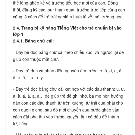
thể lồng ghép kể về trường tiểu học mới của con. Đồng
thời, đăng ký các tour tham quan trường trực tiếp cùng con
cũng là cách để trẻ trải nghiệm thực tế về môi trường học.
2.4. Trang bị kỹ năng Tiếng Việt cho trẻ chuẩn bị vào
lớp 1
2.4.1. Bảng chữ cái:
- Dạy bé đọc bảng chữ cái theo chiều xuôi và ngược lại để
giúp con thuộc mặt chữ.
- Dạy trẻ đọc và nhận diện nguyên âm trước: o, ô, ơ, a, ă,
â, e, ê, i, u, ư, y.
- Dạy trẻ đọc bảng chữ cái kết hợp với các dấu thanh: u, ư,
a, à, á, ả, ạ, ã… để giúp trẻ dễ ghi nhớ, ba mẹ nên hướng
dẫn con các dấu thanh từ trên xuống, từ trái qua phải cho
con quen giọng, sau đó mới chuyển qua bước ghép vần,
cách đặt phụ âm vào trước nguyên âm có dấu để thành
từ, tiếng.