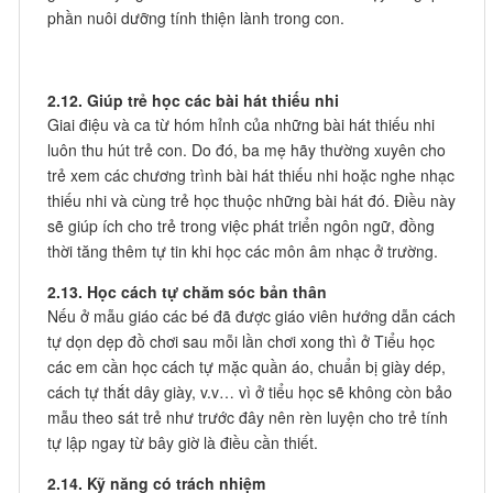
phần nuôi dưỡng tính thiện lành trong con.
2.12. Giúp trẻ học các bài hát thiếu nhi
Giai điệu và ca từ hóm hỉnh của những bài hát thiếu nhi
luôn thu hút trẻ con. Do đó, ba mẹ hãy thường xuyên cho
trẻ xem các chương trình bài hát thiếu nhi hoặc nghe nhạc
thiếu nhi và cùng trẻ học thuộc những bài hát đó. Điều này
sẽ giúp ích cho trẻ trong việc phát triển ngôn ngữ, đồng
thời tăng thêm tự tin khi học các môn âm nhạc ở trường.
2.13. Học cách tự chăm sóc bản thân
Nếu ở mẫu giáo các bé đã được giáo viên hướng dẫn cách
tự dọn dẹp đồ chơi sau mỗi lần chơi xong thì ở Tiểu học
các em cần học cách tự mặc quần áo, chuẩn bị giày dép,
cách tự thắt dây giày, v.v… vì ở tiểu học sẽ không còn bảo
mẫu theo sát trẻ như trước đây nên rèn luyện cho trẻ tính
tự lập ngay từ bây giờ là điều cần thiết.
2.14. Kỹ năng có trách nhiệm