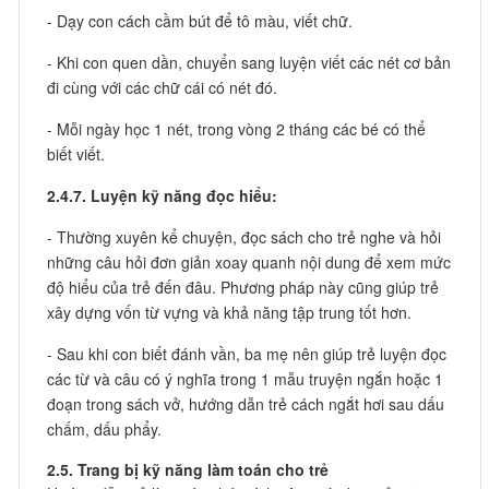
- Dạy con cách cầm bút để tô màu, viết chữ.
- Khi con quen dần, chuyển sang luyện viết các nét cơ bản
đi cùng với các chữ cái có nét đó.
- Mỗi ngày học 1 nét, trong vòng 2 tháng các bé có thể
biết viết.
2.4.7. Luyện kỹ năng đọc hiểu:
- Thường xuyên kể chuyện, đọc sách cho trẻ nghe và hỏi
những câu hỏi đơn giản xoay quanh nội dung để xem mức
độ hiểu của trẻ đến đâu. Phương pháp này cũng giúp trẻ
xây dựng vốn từ vựng và khả năng tập trung tốt hơn.
- Sau khi con biết đánh vần, ba mẹ nên giúp trẻ luyện đọc
các từ và câu có ý nghĩa trong 1 mẫu truyện ngắn hoặc 1
đoạn trong sách vở, hướng dẫn trẻ cách ngắt hơi sau dấu
chấm, dấu phẩy.
2.5. Trang bị kỹ năng làm toán cho trẻ