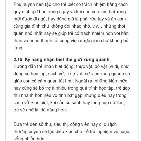
Phụ huynh nên tập cho trẻ biết có trách nhiệm bằng cách
quy định giờ học trong ngày và khi nào con làm bài xong
mới được đi ngủ, hay đúng giờ là phải rửa tay và ăn cơm
cùng gia đình chứ không đợi nhắc nhở, v.v… những thói
quen nhỏ nhặt này sẽ giúp trẻ có trách nhiệm hơn với bản
thân và hoàn thành tốt công việc được giao chứ không bỏ
lửng.
2.15. Kỹ năng nhận biết thế giới xung quanh
Hướng dẫn trẻ nhận biết động, thực vật, đồ vật (ví dụ như
dụng cụ học tập, sách vở,..) sự vật, sự việc xung quanh sẽ
giúp con có cảm quan tốt hơn. Ngoài ra, những kiến thức
này cũng sẽ bổ trợ ít nhiều trong quá trình học tập, trẻ tiếp
thu nhanh hơn nếu vô tình bắt gặp những điều này trong
sách vở. Đặc biệt, khi cần so sánh hay tổng hợp dữ liệu,
trẻ sẽ nhớ lại dễ dàng hơn.
Đưa trẻ đến sở thú, siêu thị, công viên hay đi du lịch
thường xuyên sẽ tạo điều kiện cho trẻ trải nghiệm về cuộc
sống nhiều hơn.