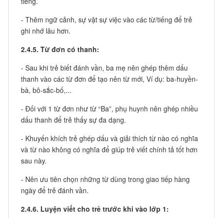
tiếng.
- Thêm ngữ cảnh, sự vật sự việc vào các từ/tiếng để trẻ
ghi nhớ lâu hơn.
2.4.5. Từ đơn có thanh:
- Sau khi trẻ biết đánh vần, ba mẹ nên ghép thêm dấu
thanh vào các từ đơn để tạo nên từ mới, Ví dụ: ba-huyền-
bà, bô-sắc-bố,...
- Đối với 1 từ đơn như từ “Ba”, phụ huynh nên ghép nhiều
dấu thanh để trẻ thấy sự đa dạng.
- Khuyến khích trẻ ghép dấu và giải thích từ nào có nghĩa
và từ nào không có nghĩa để giúp trẻ viết chính tả tốt hơn
sau này.
- Nên ưu tiên chọn những từ dùng trong giao tiếp hàng
ngày để trẻ đánh vần.
2.4.6. Luyện viết cho trẻ trước khi vào lớp 1: