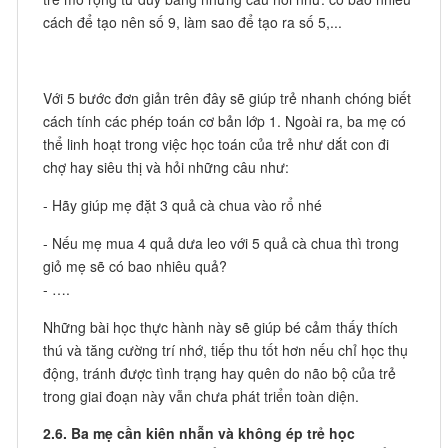
cách để tạo nên số 9, làm sao để tạo ra số 5,...
Với 5 bước đơn giản trên đây sẽ giúp trẻ nhanh chóng biết
cách tính các phép toán cơ bản lớp 1. Ngoài ra, ba mẹ có
thể linh hoạt trong việc học toán của trẻ như dắt con đi
chợ hay siêu thị và hỏi những câu như:
- Hãy giúp mẹ đặt 3 quả cà chua vào rổ nhé
- Nếu mẹ mua 4 quả dưa leo với 5 quả cà chua thì trong
giỏ mẹ sẽ có bao nhiêu quả?
- ….
Những bài học thực hành này sẽ giúp bé cảm thấy thích
thú và tăng cường trí nhớ, tiếp thu tốt hơn nếu chỉ học thụ
động, tránh được tình trạng hay quên do não bộ của trẻ
trong giai đoạn này vẫn chưa phát triển toàn diện.
2.6. Ba mẹ cần kiên nhẫn và không ép trẻ học