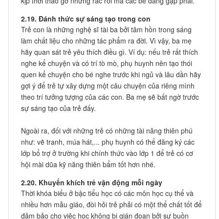
kịp thời tháo gỡ những rắc rối mà các bé đang gặp phải.
2.19. Đánh thức sự sáng tạo trong con
Trẻ con là những nghệ sĩ tài ba bởi tâm hồn trong sáng
làm chất liệu cho những tác phẩm ra đời. Vì vậy, ba mẹ
hãy quan sát trẻ yêu thích điều gì. Ví dụ: nếu trẻ rất thích
nghe kể chuyện và có trí tò mò, phụ huynh nên tạo thói
quen kể chuyện cho bé nghe trước khi ngủ và lâu dần hãy
gợi ý để trẻ tự xây dựng một câu chuyện của riêng mình
theo trí tưởng tượng của các con. Ba mẹ sẽ bất ngờ trước
sự sáng tạo của trẻ đấy.
Ngoài ra, đối với những trẻ có những tài năng thiên phú
như: vẽ tranh, múa hát,... phụ huynh có thể đăng ký các
lớp bổ trợ ở trường khi chính thức vào lớp 1 để trẻ có cơ
hội mài dũa kỹ năng thiên bẩm tốt hơn nhé.
2.20. Khuyến khích trẻ vận động mỗi ngày
Thời khóa biểu ở bậc tiểu học có các môn học cụ thể và
nhiều hơn mẫu giáo, đòi hỏi trẻ phải có một thể chất tốt để
đảm bảo cho việc học không bị gián đoạn bởi sự buồn