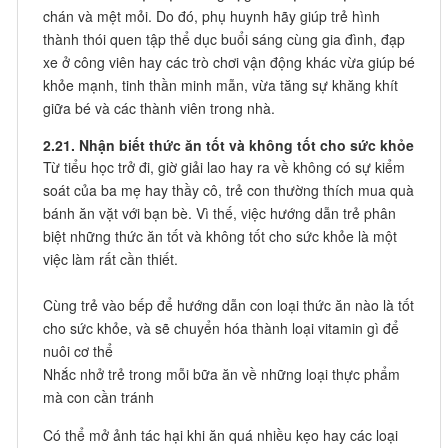
chán và mệt mỏi. Do đó, phụ huynh hãy giúp trẻ hình
thành thói quen tập thể dục buổi sáng cùng gia đình, đạp
xe ở công viên hay các trò chơi vận động khác vừa giúp bé
khỏe mạnh, tinh thần minh mẫn, vừa tăng sự khăng khít
giữa bé và các thành viên trong nhà.
2.21. Nhận biết thức ăn tốt và không tốt cho sức khỏe
Từ tiểu học trở đi, giờ giải lao hay ra về không có sự kiểm
soát của ba mẹ hay thầy cô, trẻ con thường thích mua quà
bánh ăn vặt với bạn bè. Vì thế, việc hướng dẫn trẻ phân
biệt những thức ăn tốt và không tốt cho sức khỏe là một
việc làm rất cần thiết.
Cùng trẻ vào bếp để hướng dẫn con loại thức ăn nào là tốt
cho sức khỏe, và sẽ chuyển hóa thành loại vitamin gì để
nuôi cơ thể
Nhắc nhở trẻ trong mỗi bữa ăn về những loại thực phẩm
mà con cần tránh
Có thể mở ảnh tác hại khi ăn quá nhiều kẹo hay các loại