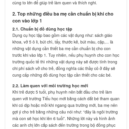
cùng to lớn để giúp trẻ làm quen và thích nghi.
2. Top những điều ba mẹ cần chuẩn bị khi cho
con vào lớp 1
2.1. Chuẩn bị đồ dùng học tập
Dụng cụ học tập bao gồm các vật dụng như: sách giáo
khoa, vở 5 ô li, bút chì, tẩy, thước kẻ, bút màu, cặp,... là
những vật dụng cần thiết ba mẹ cần chuẩn bị cho con
trước khi vào lớp 1. Tuy nhiên, nếu phụ huynh cho con học
trường quốc tế thì những vật dụng này sẽ được tính trong
chi phí sách vở cho trẻ, đồng nghĩa các thầy cô ở đây sẽ
cung cấp những đồ dùng học tập cần thiết cho các bé.
2.2. Làm quen với môi trường học mới
Khi trẻ được 5 tuổi, phụ huynh nên bắt đầu cho trẻ làm
quen với trường Tiểu học mới bằng cách dắt bé tham quan
khi có dịp hoặc mỗi khi ngang qua trường mới, ba mẹ nên
gợi ý cho trẻ bằng những câu nói như: “đây là ngôi trường
mà con sẽ học khi lên 6 tuổi”. Những lời này và hình ảnh
các anh chị lớn cắp sách đến trường trong bộ đồng phục