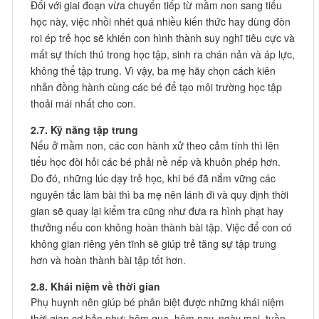
Đối với giai đoạn vừa chuyển tiếp từ mầm non sang tiểu
học này, việc nhồi nhét quá nhiều kiến thức hay dùng đòn
roi ép trẻ học sẽ khiến con hình thành suy nghĩ tiêu cực và
mất sự thích thú trong học tập, sinh ra chán nản và áp lực,
không thể tập trung. Vì vậy, ba mẹ hãy chọn cách kiên
nhẫn đồng hành cùng các bé để tạo môi trường học tập
thoải mái nhất cho con.
2.7. Kỹ năng tập trung
Nếu ở mầm non, các con hành xử theo cảm tính thì lên
tiểu học đòi hỏi các bé phải nề nếp và khuôn phép hơn.
Do đó, những lúc dạy trẻ học, khi bé đã nắm vững các
nguyên tắc làm bài thì ba mẹ nên lánh đi và quy định thời
gian sẽ quay lại kiểm tra cũng như đưa ra hình phạt hay
thưởng nếu con không hoàn thành bài tập. Việc để con có
không gian riêng yên tĩnh sẽ giúp trẻ tăng sự tập trung
hơn và hoàn thành bài tập tốt hơn.
2.8. Khái niệm về thời gian
Phụ huynh nên giúp bé phân biệt được những khái niệm
thời gian cơ bản như: hôm qua, hôm nay, ngày mai, tuần