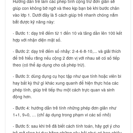
Hướng dẫn trẻ làm các phép tính cộng trừ đơn giản sẽ
giúp con không bỡ ngỡ và theo kịp bạn bè khi bước chân
vào lớp 1. Dưới đây là 5 cách giúp trẻ nhanh chóng nắm
bắt được kỹ năng này:
- Bước 1: dạy trẻ đếm từ 1 đến 10 và tăng dần lên 100 kết
hợp với nhận diện mặt số.
- Bước 2: dạy trẻ đếm số nhảy: 2-4-6-8-10,... và giải thích
để trẻ hiểu rằng nếu cộng 2 đơn vị với nhau sẽ có số tiếp
theo (có thể áp dụng cho cả phép trừ).
- Bước 3: dùng dụng cụ học tập như que tính hoặc viên bi
hay bất kỳ thứ gì khác xung quanh để hiện thực hóa các
phép tính, giúp trẻ tiếp thu một cách trực quan và sinh
động hơn.
- Bước 4: hướng dẫn trẻ tính những phép đơn giản như
1+1, 9+0, … (chỉ áp dụng trong phạm vi các số nhỏ)
- Bước 5: sau khi trẻ đã biết cách tính toán, hãy gợi ý cho
trẻ mở rộng tư duy bằng những câu hỏi như: có bao nhiêu