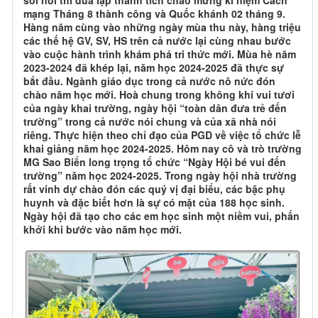
sôi nổi thi đua lập thành tích chào mừng kỉ niệm Cách
mạng Tháng 8 thành công và Quốc khánh 02 tháng 9.
Hàng năm cùng vào những ngày mùa thu này, hàng triệu
các thế hệ GV, SV, HS trên cả nước lại cùng nhau bước
vào cuộc hành trình khám phá tri thức mới. Mùa hè năm
2023-2024 đã khép lại, năm học 2024-2025 đã thực sự
bắt đầu. Ngành giáo dục trong cả nước nô nức đón
chào năm học mới. Hoà chung trong không khí vui tươi
của ngày khai trường, ngày hội “toàn dân đưa trẻ đến
trường” trong cả nước nói chung và của xã nhà nói
riêng. Thực hiện theo chỉ đạo của PGD về việc tổ chức lễ
khai giảng năm học 2024-2025. Hôm nay cô và trò trường
MG Sao Biển long trọng tổ chức “Ngày Hội bé vui đến
trường” năm học 2024-2025. Trong ngày hội nhà trường
rất vinh dự chào đón các quý vị đại biểu, các bậc phụ
huynh và đặc biết hơn là sự có mặt của 188 học sinh.
Ngày hội đã tạo cho các em học sinh một niềm vui, phấn
khởi khi bước vào năm học mới.